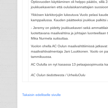
Optiovuoden käyttäminen oli helppo päätös, sillä 2
joukkuekaverien että oululaiskannattajien suosioon
Ykkösen kärkitorjujiin lukeutuva Vuolo pelasi kaud
kamppailussa. Kauden päätteeksi joukkue palkitsi 
- Jeremy on pidetty joukkuekaveri sekä ammattilai
luotettavana maalivahtina ja johtajan luonteellaan
Mika Nurmela suitsuttaa.
Vuolon ohella AC Oulun maalivahtitiimissä jatkav
maalivahtivalmentaja Jani Luukkonen. Vuolo on pa
tammikuussa.
AC Oululla on nyt kasassa 13 pelaajasopimusta ka
AC Oulun tiedotteesta / UrheiluOulu
Takaisin edelliselle sivulle