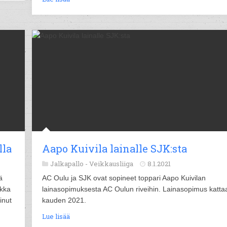
lla
Aapo Kuivila lainalle SJK:sta
Jalkapallo -
Veikkausliiga
8.1.2021
ä
AC Oulu ja SJK ovat sopineet toppari Aapo Kuivilan
ikka
lainasopimuksesta AC Oulun riveihin. Lainasopimus katta
inut
kauden 2021.
Lue lisää