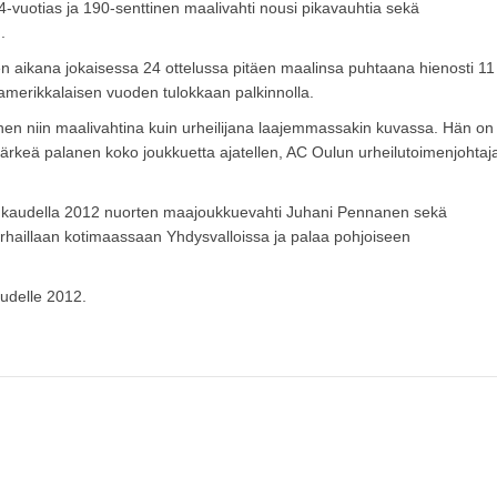
4-vuotias ja 190-senttinen maalivahti nousi pikavauhtia sekä
.
en aikana jokaisessa 24 ottelussa pitäen maalinsa puhtaana hienosti 11
amerikkalaisen vuoden tulokkaan palkinnolla.
nen niin maalivahtina kuin urheilijana laajemmassakin kuvassa. Hän on
 tärkeä palanen koko joukkuetta ajatellen, AC Oulun urheilutoimenjohtaj
at kaudella 2012 nuorten maajoukkuevahti Juhani Pennanen sekä
rhaillaan kotimaassaan Yhdysvalloissa ja palaa pohjoiseen
udelle 2012.