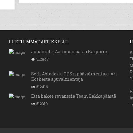
LUETUIMMAT ARTIKKELIT
U
Juhamatti Aaltonen palaa Kärppiin
K
512847
T
M
R
Seth Abladesta OPS:n päävalmentaja, Ari
Y
Koskesta apuvalmentaja
512416
F
Etta hakee revanssia Team Lakkapäästä
I
512310
T