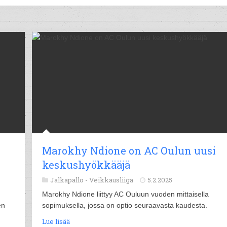
Marokhy Ndione on AC Oulun uusi
keskushyökkääjä
Jalkapallo -
Veikkausliiga
5.2.2025
Marokhy Ndione liittyy AC Ouluun vuoden mittaisella
en
sopimuksella, jossa on optio seuraavasta kaudesta.
Lue lisää