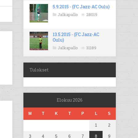
5.9.2015 - (FC Jazz-AC Oulu)
Jalkapallo
28019
13.5.2015 - (FC Jazz-AC
Oulu)
Jalkapallo
31189
Tulokset
Elokuu 2026
M
T
K
T
P
L
S
1
2
3
4
5
6
7
8
9