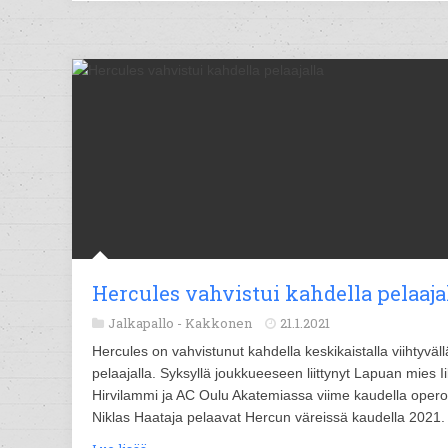
Hercules vahvistui kahdella pelaaja
Jalkapallo -
Kakkonen
21.1.2021
Hercules on vahvistunut kahdella keskikaistalla viihtyväll
pelaajalla. Syksyllä joukkueeseen liittynyt Lapuan mies I
Hirvilammi ja AC Oulu Akatemiassa viime kaudella opero
Niklas Haataja pelaavat Hercun väreissä kaudella 2021.