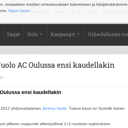
en, sosiaalisen median ominaisuuksien tukemiseen ja kävijämäärämme
amme.
Näytä tiedot
la
Kuopio
Lahti
Lappeenranta
Mikkeli
Oulu
Pori
Rauma
Rovaniemi
Sein
Sarjat
Oulu
Kaupungit
UrheiluSuomi.c
uolo AC Oulussa ensi kaudellakin
11
Oulussa ensi kaudellakin
 2012 yhdysvaltalainen
Jeremy Vuolo
. Tuleva kausi on Vuololle toinen
n jälkeen osapuolet allekirjoittivat 1+1-vuotisen sopimuksen.