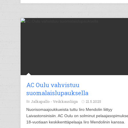
AC Oulu vahvistuu
suomalaislupauksella
Jalkapallo -
Veikkausliiga
21.5.2025
Nuorisomaajoukkueista tuttu Iiro Mendolin liittyy
Laivastonsinisiin. AC Oulu on solminut pelaajasopimuks
18-vuotiaan keskikenttäpelaaja Iiro Mendolinin kanssa.