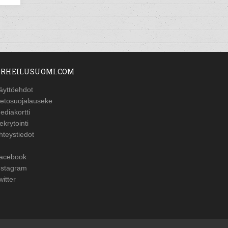
RHEILUSUOMI.COM
äyttöehdot
ietosuojalauseke
ediakortti
ekrytointi
hteystiedot
acebook
nstagram
witter