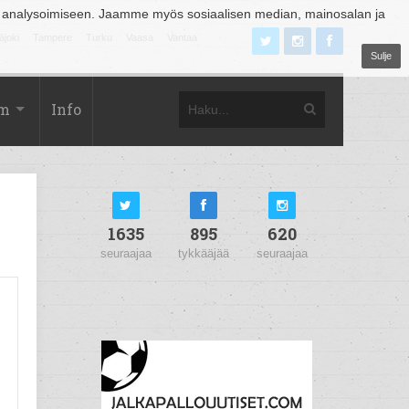
 analysoimiseen. Jaamme myös sosiaalisen median, mainosalan ja
äjoki
Tampere
Turku
Vaasa
Vantaa
Sulje
om
Info
1635
895
620
seuraajaa
tykkääjää
seuraajaa