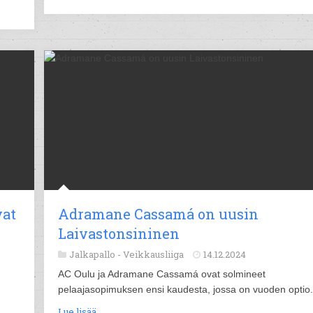
vat
Adramane Cassamá on uusin
Laivastonsininen
Jalkapallo -
Veikkausliiga
14.12.2024
AC Oulu ja Adramane Cassamá ovat solmineet
pelaajasopimuksen ensi kaudesta, jossa on vuoden optio.
Lue lisää