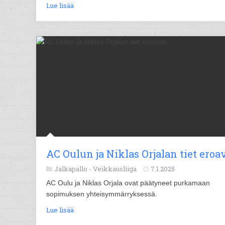
Lue lisää
AC Oulun ja Niklas Orjalan tiet eroa
Jalkapallo -
Veikkausliiga
7.1.2025
AC Oulu ja Niklas Orjala ovat päätyneet purkamaan
sopimuksen yhteisymmärryksessä.
Lue lisää