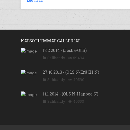
Lue lisää
KATSOTUIMMAT GALLERIAT
12.2.2014 - (Josba-OLS)
Salibandy
59494
27.10.2013 - (OLS N-Erä III N)
Salibandy
40590
11.1.2014 - (OLS N-Happee N)
Salibandy
40550