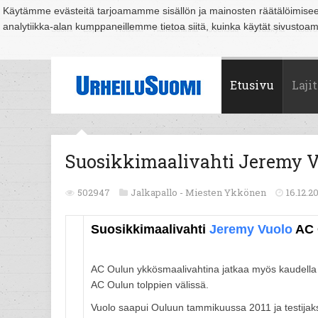
Käytämme evästeitä tarjoamamme sisällön ja mainosten räätälöimise
analytiikka-alan kumppaneillemme tietoa siitä, kuinka käytät sivusto
Suomi
Espoo
Helsinki
Hämeenlinna
Joensuu
Jyväskylä
Kouvo
Etusivu
Lajit
Suosikkimaalivahti Jeremy V
502947
Jalkapallo -
Miesten Ykkönen
16.12.20
Suosikkimaalivahti
Jeremy Vuolo
AC 
AC Oulun ykkösmaalivahtina jatkaa myös kaudella
AC Oulun tolppien välissä.
Vuolo saapui Ouluun tammikuussa 2011 ja testijakso