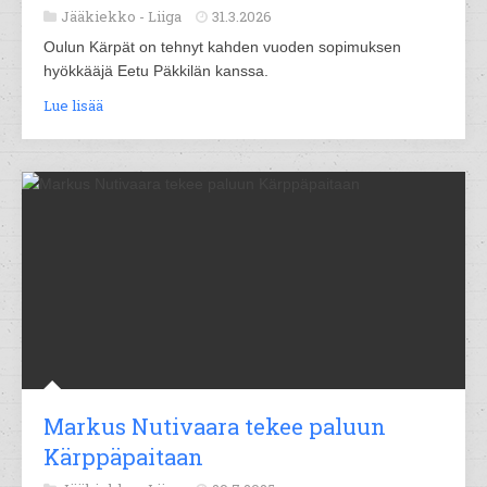
Jääkiekko -
Liiga
31.3.2026
Oulun Kärpät on tehnyt kahden vuoden sopimuksen
hyökkääjä Eetu Päkkilän kanssa.
Lue lisää
Markus Nutivaara tekee paluun
Kärppäpaitaan