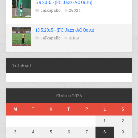
5.9.2015 - (FC Jazz-AC Oulu)
Jalkapallo
28024
13.5.2015 - (FC Jazz-AC Oulu)
Jalkapallo
31189
Tulokset
Elokuu 2026
M
T
K
T
P
L
S
1
2
3
4
5
6
7
8
9