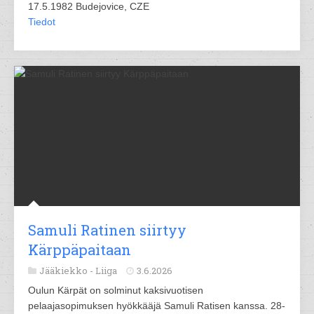
17.5.1982 Budejovice, CZE
Tiedot
Samuli Ratinen siirtyy
Kärppäpaitaan
Jääkiekko -
Liiga
3.6.2026
Oulun Kärpät on solminut kaksivuotisen
pelaajasopimuksen hyökkääjä Samuli Ratisen kanssa. 28-