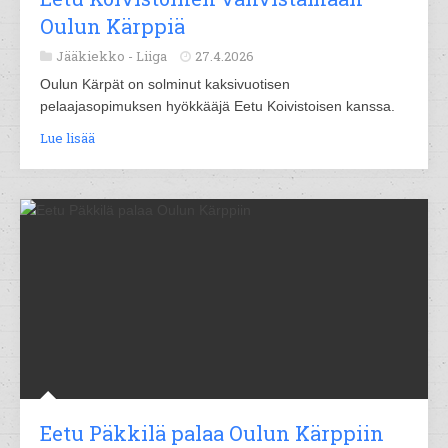
Oulun Kärppiä
Jääkiekko -
Liiga
27.4.2026
Oulun Kärpät on solminut kaksivuotisen
pelaajasopimuksen hyökkääjä Eetu Koivistoisen kanssa.
Lue lisää
Eetu Päkkilä palaa Oulun Kärppiin