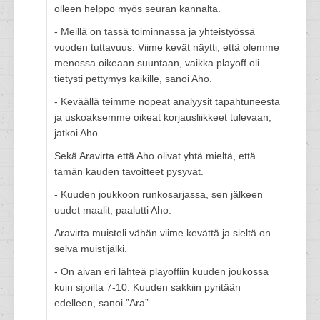
olleen helppo myös seuran kannalta.
- Meillä on tässä toiminnassa ja yhteistyössä
vuoden tuttavuus. Viime kevät näytti, että olemme
menossa oikeaan suuntaan, vaikka playoff oli
tietysti pettymys kaikille, sanoi Aho.
- Keväällä teimme nopeat analyysit tapahtuneesta
ja uskoaksemme oikeat korjausliikkeet tulevaan,
jatkoi Aho.
Sekä Aravirta että Aho olivat yhtä mieltä, että
tämän kauden tavoitteet pysyvät.
- Kuuden joukkoon runkosarjassa, sen jälkeen
uudet maalit, paalutti Aho.
Aravirta muisteli vähän viime kevättä ja sieltä on
selvä muistijälki.
- On aivan eri lähteä playoffiin kuuden joukossa
kuin sijoilta 7-10. Kuuden sakkiin pyritään
edelleen, sanoi ”Ara”.