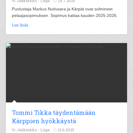
Jääkiekko -
Liiga
29.7.2025
Puolustaja Markus Nutivaara ja Kärpät ovat solmineet
pelaajasopimuksen. Sopimus kattaa kauden 2025-2026.
Lue lisää
Tommi Tikka täydentämään
Kärppien hyökkäystä
Jääkiekko -
Liiga
12.6.2025