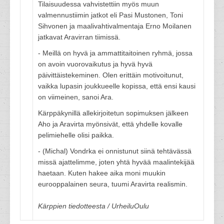
Tilaisuudessa vahvistettiin myös muun
valmennustiimin jatkot eli Pasi Mustonen, Toni
Sihvonen ja maalivahtivalmentaja Erno Moilanen
jatkavat Aravirran tiimissä.
- Meillä on hyvä ja ammattitaitoinen ryhmä, jossa
on avoin vuorovaikutus ja hyvä hyvä
päivittäistekeminen. Olen erittäin motivoitunut,
vaikka lupasin joukkueelle kopissa, että ensi kausi
on viimeinen, sanoi Ara.
Kärppäkynillä allekirjoitetun sopimuksen jälkeen
Aho ja Aravirta myönsivät, että yhdelle kovalle
pelimiehelle olisi paikka.
- (Michal) Vondrka ei onnistunut siinä tehtävässä
missä ajattelimme, joten yhtä hyvää maalintekijää
haetaan. Kuten hakee aika moni muukin
eurooppalainen seura, tuumi Aravirta realismin.
Kärppien tiedotteesta / UrheiluOulu