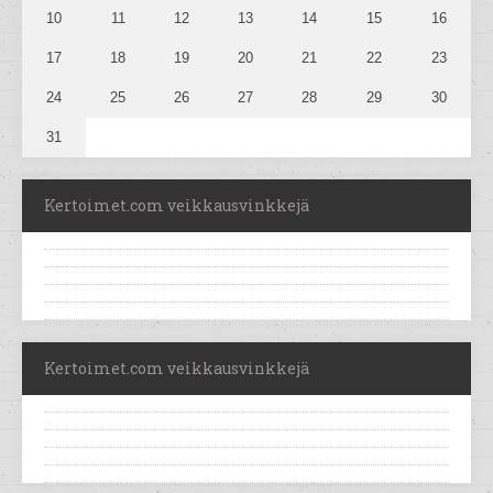
10
11
12
13
14
15
16
17
18
19
20
21
22
23
24
25
26
27
28
29
30
31
Kertoimet.com veikkausvinkkejä
Kertoimet.com veikkausvinkkejä