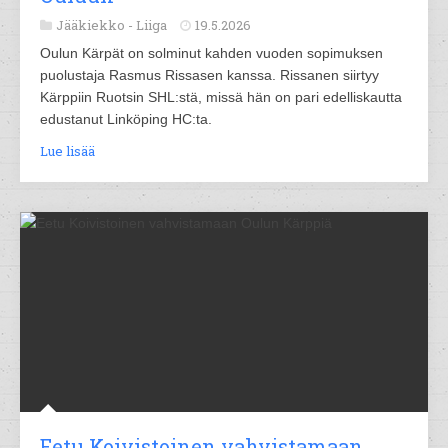
Jääkiekko -
Liiga
19.5.2026
Oulun Kärpät on solminut kahden vuoden sopimuksen
puolustaja Rasmus Rissasen kanssa. Rissanen siirtyy
Kärppiin Ruotsin SHL:stä, missä hän on pari edelliskautta
edustanut Linköping HC:ta.
Lue lisää
Eetu Koivistoinen vahvistamaan