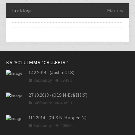
Linkkejä
Mainos
KATSOTUIMMAT GALLERIAT
12.2.2014 - (Josba-OLS)
Salibandy
59494
27.10.2013 - (OLS N-Erä III N)
Salibandy
40590
11.1.2014 - (OLS N-Happee N)
Salibandy
40550