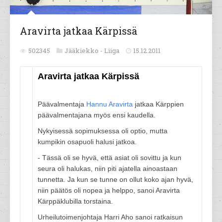
Aravirta jatkaa Kärpissä
502345
Jääkiekko -
Liiga
15.12.2011
Aravirta jatkaa Kärpissä
Päävalmentaja
Hannu Aravirta
jatkaa Kärppien
päävalmentajana myös ensi kaudella.
Nykyisessä sopimuksessa oli optio, mutta
kumpikin osapuoli halusi jatkoa.
- Tässä oli se hyvä, että asiat oli sovittu ja kun
seura oli halukas, niin piti ajatella ainoastaan
tunnetta. Ja kun se tunne on ollut koko ajan hyvä,
niin päätös oli nopea ja helppo, sanoi Aravirta
Kärppäklubilla torstaina.
Urheilutoimenjohtaja Harri Aho sanoi ratkaisun