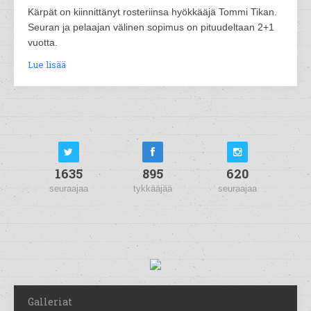
Kärpät on kiinnittänyt rosteriinsa hyökkääjä Tommi Tikan.
Seuran ja pelaajan välinen sopimus on pituudeltaan 2+1
vuotta.
Lue lisää
1635
895
620
seuraajaa
tykkääjää
seuraajaa
Galleriat