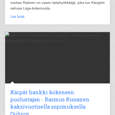
vuotias Ratinen on vasen laitahyökkääjä, joka tuo Kärppiin
vahvaa Liiga-kokemusta.
Lue lisää
Kärpät hankki kokeneen
puolustajan - Rasmus Rissanen
kaksivuotisella sopimuksella
Ouluun