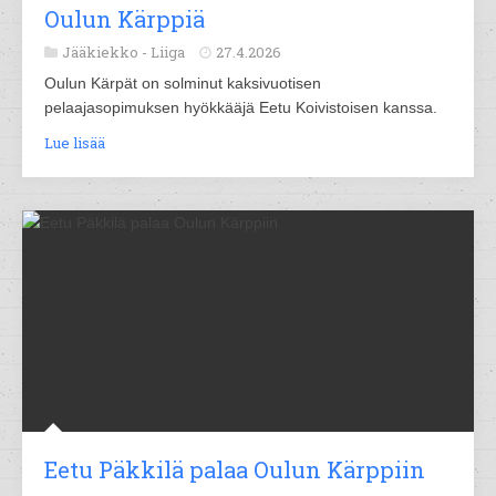
Oulun Kärppiä
Jääkiekko -
Liiga
27.4.2026
Oulun Kärpät on solminut kaksivuotisen
pelaajasopimuksen hyökkääjä Eetu Koivistoisen kanssa.
Lue lisää
Eetu Päkkilä palaa Oulun Kärppiin