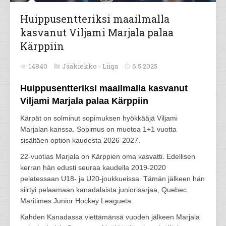
Huippusentteriksi maailmalla
kasvanut Viljami Marjala palaa
Kärppiin
14840
Jääkiekko -
Liiga
6.5.2025
Huippusentteriksi maailmalla kasvanut
Viljami Marjala palaa Kärppiin
Kärpät on solminut sopimuksen hyökkääjä Viljami
Marjalan kanssa. Sopimus on muotoa 1+1 vuotta
sisältäen option kaudesta 2026-2027.
22-vuotias Marjala on Kärppien oma kasvatti. Edellisen
kerran hän edusti seuraa kaudella 2019-2020
pelatessaan U18- ja U20-joukkueissa. Tämän jälkeen hän
siirtyi pelaamaan kanadalaista juniorisarjaa, Quebec
Maritimes Junior Hockey Leagueta.
Kahden Kanadassa viettämänsä vuoden jälkeen Marjala