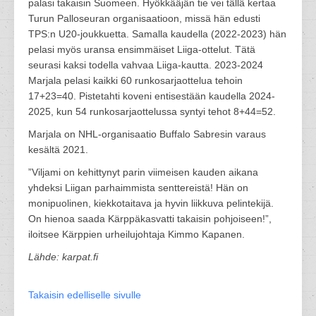
palasi takaisin Suomeen. Hyökkääjän tie vei tällä kertaa
Turun Palloseuran organisaatioon, missä hän edusti
TPS:n U20-joukkuetta. Samalla kaudella (2022-2023) hän
pelasi myös uransa ensimmäiset Liiga-ottelut. Tätä
seurasi kaksi todella vahvaa Liiga-kautta. 2023-2024
Marjala pelasi kaikki 60 runkosarjaottelua tehoin
17+23=40. Pistetahti koveni entisestään kaudella 2024-
2025, kun 54 runkosarjaottelussa syntyi tehot 8+44=52.
Marjala on NHL-organisaatio Buffalo Sabresin varaus
kesältä 2021.
”Viljami on kehittynyt parin viimeisen kauden aikana
yhdeksi Liigan parhaimmista senttereistä! Hän on
monipuolinen, kiekkotaitava ja hyvin liikkuva pelintekijä.
On hienoa saada Kärppäkasvatti takaisin pohjoiseen!”,
iloitsee Kärppien urheilujohtaja Kimmo Kapanen.
Lähde: karpat.fi
Takaisin edelliselle sivulle