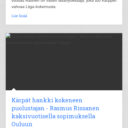
vuotias Ratinen on vasen laitahyökkääjä, joka tuo Kärppiin
vahvaa Liiga-kokemusta.
Lue lisää
Kärpät hankki kokeneen
puolustajan - Rasmus Rissanen
kaksivuotisella sopimuksella
Ouluun