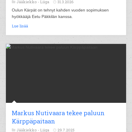
Jääkiekko -
Liiga
31.3.2026
Oulun Kärpät on tehnyt kahden vuoden sopimuksen
hyökkääjä Eetu Päkkilän kanssa.
Lue lisää
Markus Nutivaara tekee paluun
Kärppäpaitaan
Jääkiekko -
Liiga
29.7.2025