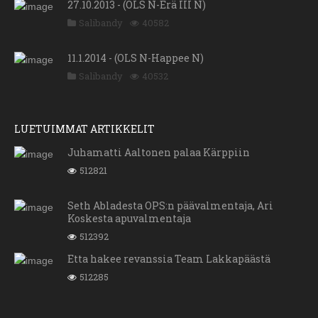
27.10.2013 - (OLS N-Erä III N)
Salibandy
40582
11.1.2014 - (OLS N-Happee N)
Salibandy
40532
LUETUIMMAT ARTIKKELIT
Juhamatti Aaltonen palaa Kärppiin
512821
Seth Abladesta OPS:n päävalmentaja, Ari
Koskesta apuvalmentaja
512392
Etta hakee revanssia Team Lakkapäästä
512285