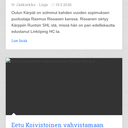
Jääkiekko -
Liiga
19.5.2026
Oulun Kärpät on solminut kahden vuoden sopimuksen
puolustaja Rasmus Rissasen kanssa. Rissanen siirtyy
Kärppiin Ruotsin SHL:stä, missä hän on pari edelliskautta
edustanut Linköping HC:ta.
Lue lisää
Eetu Koivistoinen vahvistamaan