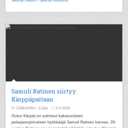
Seuran tiedot
-
Seuran kotisivut
Samuli Ratinen siirtyy
Kärppäpaitaan
Jääkiekko -
Liiga
3.6.2026
Oulun Kärpät on solminut kaksivuotisen
pelaajasopimuksen hyökkääjä Samuli Ratisen kanssa. 28-