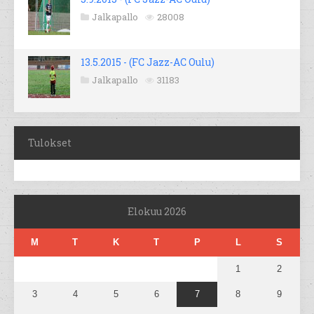
Jalkapallo
28008
13.5.2015 - (FC Jazz-AC Oulu)
Jalkapallo
31183
Tulokset
Elokuu 2026
M
T
K
T
P
L
S
1
2
3
4
5
6
7
8
9