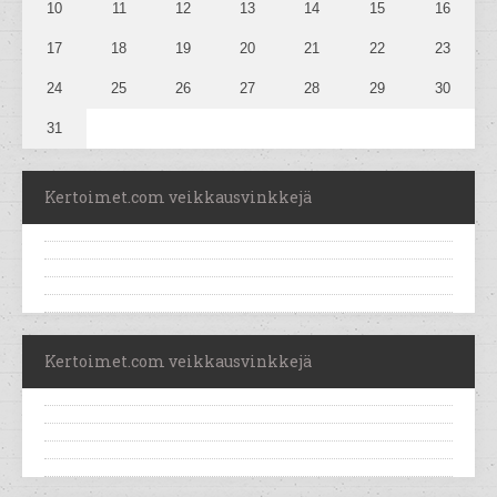
10
11
12
13
14
15
16
17
18
19
20
21
22
23
24
25
26
27
28
29
30
31
Kertoimet.com veikkausvinkkejä
Kertoimet.com veikkausvinkkejä