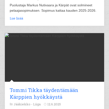
Puolustaja Markus Nutivaara ja Kärpät ovat solmineet
pelaajasopimuksen. Sopimus kattaa kauden 2025-2026.
Lue lisää
Tommi Tikka täydentämään
Kärppien hyökkäystä
Jääkiekko -
Liiga
12.6.2025