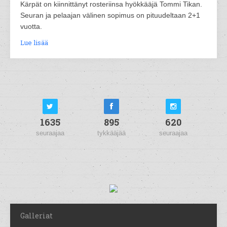
Kärpät on kiinnittänyt rosteriinsa hyökkääjä Tommi Tikan.
Seuran ja pelaajan välinen sopimus on pituudeltaan 2+1
vuotta.
Lue lisää
1635
895
620
seuraajaa
tykkääjää
seuraajaa
Galleriat