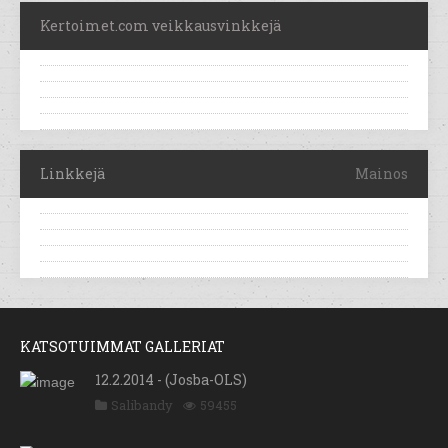
Kertoimet.com veikkausvinkkejä
Linkkejä
Mainos
KATSOTUIMMAT GALLERIAT
12.2.2014 - (Josba-OLS)
Salibandy
59455