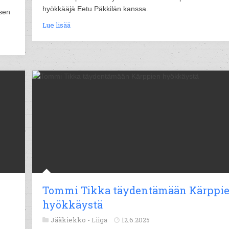
hyökkääjä Eetu Päkkilän kanssa.
sen
Lue lisää
Tommi Tikka täydentämään Kärppi
hyökkäystä
Jääkiekko -
Liiga
12.6.2025