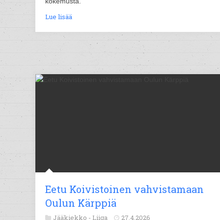
kokemusta.
Lue lisää
Eetu Koivistoinen vahvistamaan
Oulun Kärppiä
Jääkiekko -
Liiga
27.4.2026