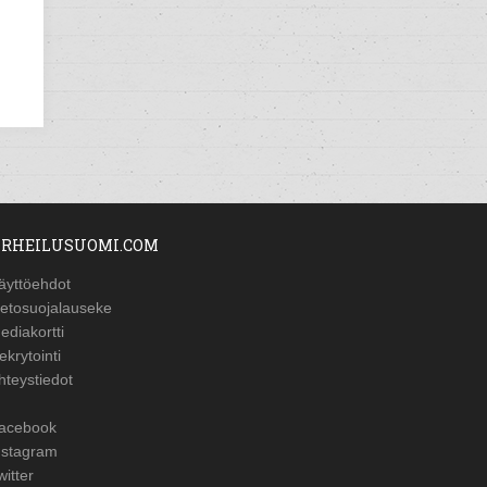
RHEILUSUOMI.COM
äyttöehdot
ietosuojalauseke
ediakortti
ekrytointi
hteystiedot
acebook
nstagram
witter