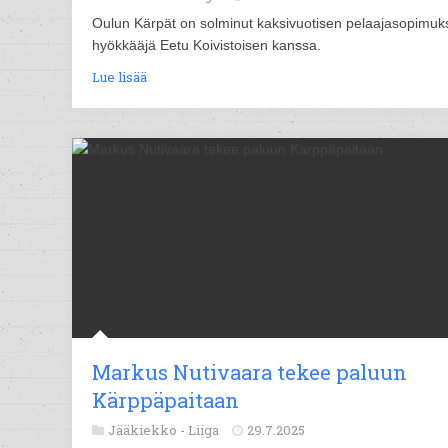
Oulun Kärpät on solminut kaksivuotisen pelaajasopimuk
hyökkääjä Eetu Koivistoisen kanssa.
Lue lisää
Markus Nutivaara tekee paluun
Kärppäpaitaan
Jääkiekko -
Liiga
29.7.2025