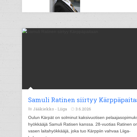
Samuli Ratinen siirtyy Kärppäpait
Jääkiekko -
Liiga
3.6.2026
Oulun Kärpät on solminut kaksivuotisen pelaajasopimuk
hyökkääjä Samuli Ratisen kanssa. 28-vuotias Ratinen o
vasen laitahyökkääjä, joka tuo Kärppiin vahvaa Liiga-