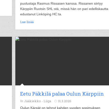
puolustaja Rasmus Rissasen kanssa. Rissanen siirtyy
Kärppiin Ruotsin SHL:stä, missä hän on pari edelliskautta
edustanut Linköping HC:ta.
Lue lisää
Eetu Päkkilä palaa Oulun Kärppiin
Jääkiekko -
Liiga
31.3.2026
Oulun Kärpät on tehnyt kahden vuoden sopimuksen