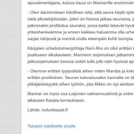
apuvalmentajana, kuluva kausi on Mannerille ensimmäin
- Olen äärimmäisen kiitollinen siitä, että seura käytti op
vielä alkutekijöissään, joten on hienoa jatkaa seurassa,
jatkossakin profiloitua seuraksi, jossa kaikki tekevät 
yhteishenkeämme ja ennen kaikkea haluamme olla urheilij
sarjan kärjessä ja mennä uralla eteenpäin kohti isompi
Kärppien urheilutoimenjohtaja Harri Aho on ollut erittä
joukkueen alkukauteen. Mannerin sopimuksen jatkaminen 
jatkosopimuksen kanssa voitiin tulla julki näin hyvissä ajo
- Olemme erittäin tyytyväisiä siihen miten Mamba ja koko
erittäin positiivinen. Seuran tulevaisuuden kannalta on tä
pitkäjänteisyyttä siihen työhön, jota Mikko on nyt aloit
Manner on myös osa Leijonien valmennustiimiä ja onkin
alkavaan Karjala-turnaukseen.
Lähde: oulunkarpat.fi
Takaisin edelliselle sivulle