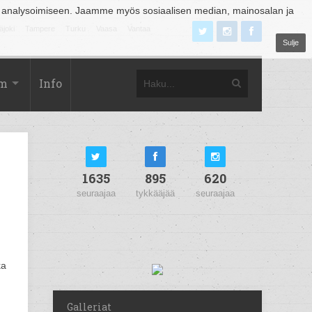
 analysoimiseen. Jaamme myös sosiaalisen median, mainosalan ja
äjoki
Tampere
Turku
Vaasa
Vantaa
Sulje
om
Info
1635
895
620
seuraajaa
tykkääjää
seuraajaa
ka
Galleriat