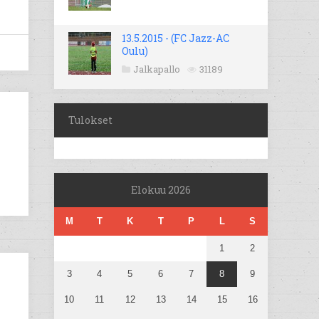
13.5.2015 - (FC Jazz-AC
Oulu)
Jalkapallo
31189
Tulokset
Elokuu 2026
M
T
K
T
P
L
S
1
2
3
4
5
6
7
8
9
10
11
12
13
14
15
16