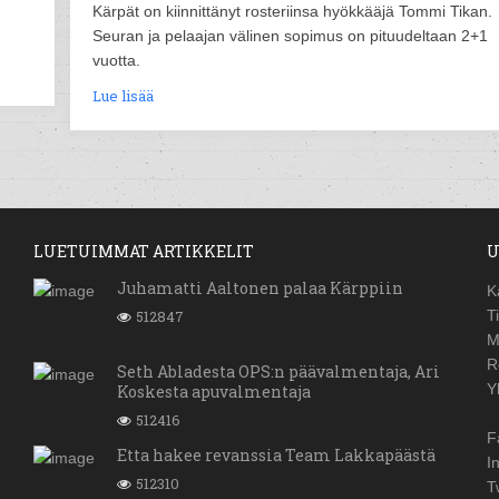
Kärpät on kiinnittänyt rosteriinsa hyökkääjä Tommi Tikan.
Seuran ja pelaajan välinen sopimus on pituudeltaan 2+1
vuotta.
Lue lisää
LUETUIMMAT ARTIKKELIT
U
Juhamatti Aaltonen palaa Kärppiin
K
512847
T
M
R
Seth Abladesta OPS:n päävalmentaja, Ari
Y
Koskesta apuvalmentaja
512416
F
Etta hakee revanssia Team Lakkapäästä
I
512310
T