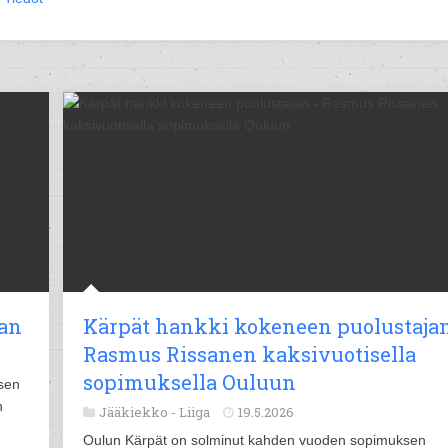
aan
Kärpät hankki kokeneen puolustajan
Rasmus Rissanen kaksivuotisella
sopimuksella Ouluun
sen
n
Jääkiekko -
Liiga
19.5.2026
Oulun Kärpät on solminut kahden vuoden sopimuksen