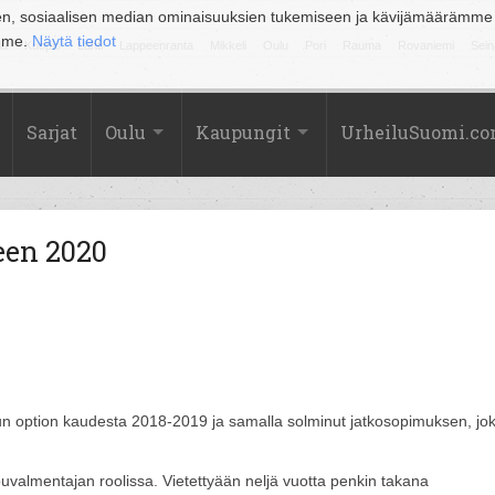
en, sosiaalisen median ominaisuuksien tukemiseen ja kävijämäärämme
amme.
Näytä tiedot
la
Kuopio
Lahti
Lappeenranta
Mikkeli
Oulu
Pori
Rauma
Rovaniemi
Sein
Sarjat
Oulu
Kaupungit
UrheiluSuomi.c
een 2020
un option kaudesta 2018-2019 ja samalla solminut jatkosopimuksen, jo
valmentajan roolissa. Vietettyään neljä vuotta penkin takana