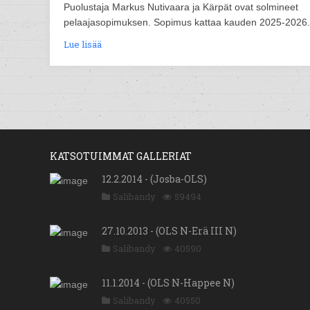
Puolustaja Markus Nutivaara ja Kärpät ovat solmineet
pelaajasopimuksen. Sopimus kattaa kauden 2025-2026.
Lue lisää
KATSOTUIMMAT GALLERIAT
12.2.2014 - (Josba-OLS)
Salibandy
59494
27.10.2013 - (OLS N-Erä III N)
Salibandy
40590
11.1.2014 - (OLS N-Happee N)
Salibandy
40550