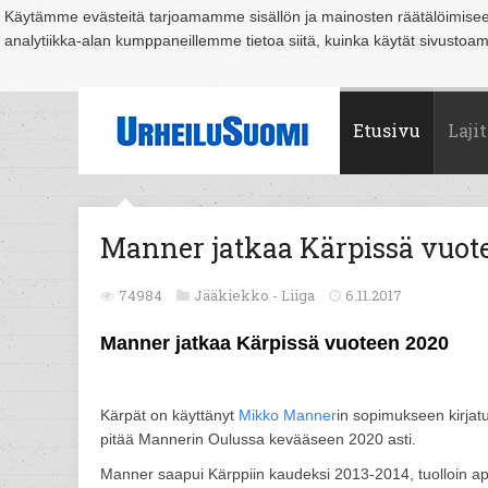
Käytämme evästeitä tarjoamamme sisällön ja mainosten räätälöimise
analytiikka-alan kumppaneillemme tietoa siitä, kuinka käytät sivusto
Suomi
Espoo
Helsinki
Hämeenlinna
Joensuu
Jyväskylä
Kouvo
Etusivu
Lajit
Manner jatkaa Kärpissä vuot
74984
Jääkiekko -
Liiga
6.11.2017
Manner jatkaa Kärpissä vuoteen 2020
Kärpät on käyttänyt
Mikko Manner
in sopimukseen kirjat
pitää Mannerin Oulussa kevääseen 2020 asti.
Manner saapui Kärppiin kaudeksi 2013-2014, tuolloin apu