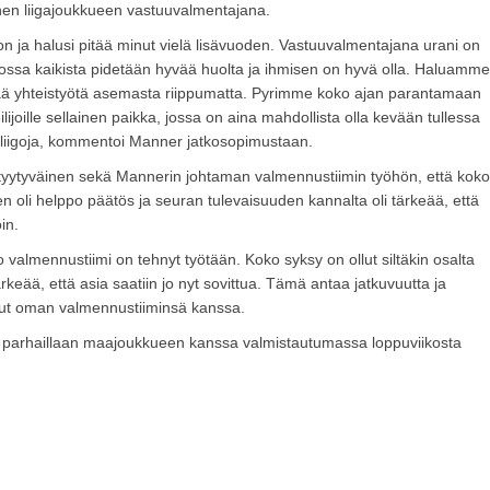
en liigajoukkueen vastuuvalmentajana.
tion ja halusi pitää minut vielä lisävuoden. Vastuuvalmentajana urani on
 jossa kaikista pidetään hyvää huolta ja ihmisen on hyvä olla. Haluamme
hyvää yhteistyötä asemasta riippumatta. Pyrimme koko ajan parantamaan
oille sellainen paikka, jossa on aina mahdollista olla kevään tullessa
a liigoja, kommentoi Manner jatkosopimustaan.
in tyytyväinen sekä Mannerin johtaman valmennustiimin työhön, että koko
oli helppo päätös ja seuran tulevaisuuden kannalta oli tärkeää, että
in.
 valmennustiimi on tehnyt työtään. Koko syksy on ollut siltäkin osalta
rkeää, että asia saatiin jo nyt sovittua. Tämä antaa jatkuvuutta ja
tanut oman valmennustiiminsä kanssa.
 parhaillaan maajoukkueen kanssa valmistautumassa loppuviikosta