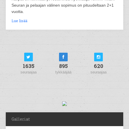
Seuran ja pelaajan välinen sopimus on pituudeltaan 2+1
vuotta.
Lue lisää
1635
895
620
seuraajaa
tykkääjää
seuraajaa
Galleriat