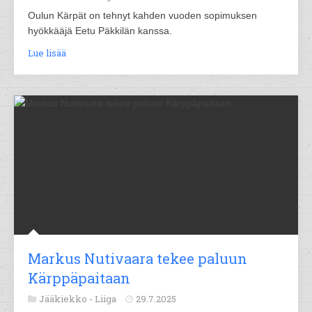
Oulun Kärpät on tehnyt kahden vuoden sopimuksen
hyökkääjä Eetu Päkkilän kanssa.
Lue lisää
Markus Nutivaara tekee paluun
Kärppäpaitaan
Jääkiekko -
Liiga
29.7.2025