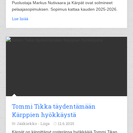
Puolustaja Markus Nutivaara ja Kärpät ovat solmineet
pelaajasopimuksen. Sopimus kattaa kauden 2025-2026.
Lue lisää
Tommi Tikka täydentämään
Kärppien hyökkäystä
Jääkiekko -
Liiga
12.6.2025
Kärpät on kiinnittänyt rosteriinsa hyökkääjä Tommi Tikan.