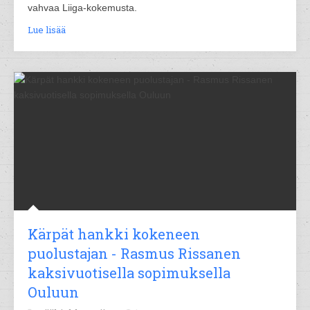
vahvaa Liiga-kokemusta.
Lue lisää
Kärpät hankki kokeneen
puolustajan - Rasmus Rissanen
kaksivuotisella sopimuksella
Ouluun