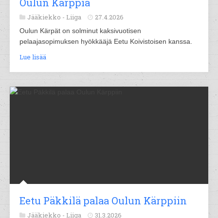
Oulun Kärppiä
Jääkiekko -
Liiga
27.4.2026
Oulun Kärpät on solminut kaksivuotisen
pelaajasopimuksen hyökkääjä Eetu Koivistoisen kanssa.
Lue lisää
Eetu Päkkilä palaa Oulun Kärppiin
Jääkiekko -
Liiga
31.3.2026