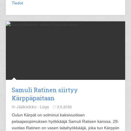
Tiedot
Samuli Ratinen siirtyy
Kärppäpaitaan
Jääkiekko -
Liiga
3.6.2026
Oulun Kärpät on solminut kaksivuotisen
pelaajasopimuksen hyökkääjä Samuli Ratisen kanssa. 28-
vuotias Ratinen on vasen laitahyökkääjä, joka tuo Kärppiin