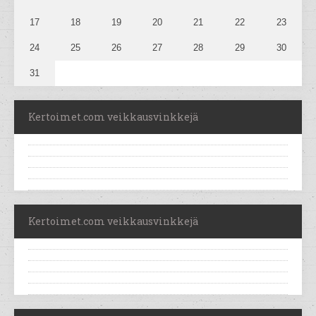
17
18
19
20
21
22
23
24
25
26
27
28
29
30
31
Kertoimet.com veikkausvinkkejä
Kertoimet.com veikkausvinkkejä