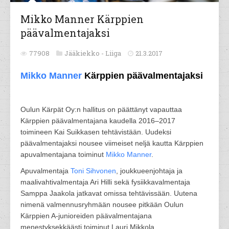
Mikko Manner Kärppien
päävalmentajaksi
77908
Jääkiekko -
Liiga
21.3.2017
Mikko Manner
Kärppien päävalmentajaksi
Oulun Kärpät Oy:n hallitus on päättänyt vapauttaa
Kärppien päävalmentajana kaudella 2016–2017
toimineen Kai Suikkasen tehtävistään. Uudeksi
päävalmentajaksi nousee viimeiset neljä kautta Kärppien
apuvalmentajana toiminut
Mikko Manner
.
Apuvalmentaja
Toni Sihvonen
, joukkueenjohtaja ja
maalivahtivalmentaja Ari Hilli sekä fysiikkavalmentaja
Samppa Jaakola jatkavat omissa tehtävissään. Uutena
nimenä valmennusryhmään nousee pitkään Oulun
Kärppien A-junioreiden päävalmentajana
menestyksekkäästi toiminut Lauri Mikkola.