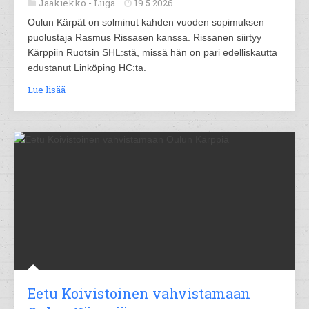
Jääkiekko -
Liiga
19.5.2026
Oulun Kärpät on solminut kahden vuoden sopimuksen
puolustaja Rasmus Rissasen kanssa. Rissanen siirtyy
Kärppiin Ruotsin SHL:stä, missä hän on pari edelliskautta
edustanut Linköping HC:ta.
Lue lisää
Eetu Koivistoinen vahvistamaan