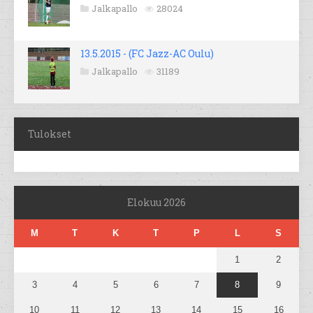
Jalkapallo
28024
13.5.2015 - (FC Jazz-AC Oulu)
Jalkapallo
31189
Tulokset
Elokuu 2026
M
T
K
T
P
L
S
1
2
3
4
5
6
7
8
9
10
11
12
13
14
15
16