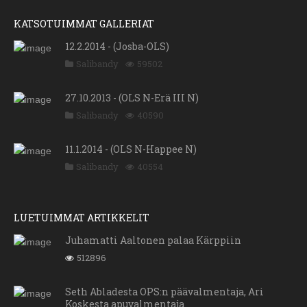
KATSOTUIMMAT GALLERIAT
12.2.2014 - (Josba-OLS)
Salibandy
59502
27.10.2013 - (OLS N-Erä III N)
Salibandy
40590
11.1.2014 - (OLS N-Happee N)
Salibandy
40554
LUETUIMMAT ARTIKKELIT
Juhamatti Aaltonen palaa Kärppiin
512896
Seth Abladesta OPS:n päävalmentaja, Ari
Koskesta apuvalmentaja