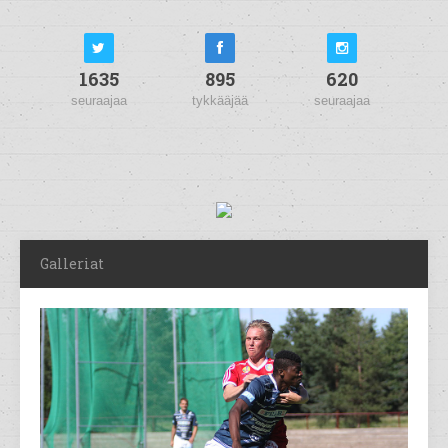
1635
895
620
seuraajaa
tykkääjää
seuraajaa
Galleriat