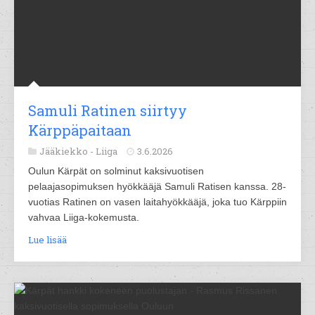
Samuli Ratinen siirtyy
Kärppäpaitaan
Jääkiekko -
Liiga
3.6.2026
Oulun Kärpät on solminut kaksivuotisen
pelaajasopimuksen hyökkääjä Samuli Ratisen kanssa. 28-
vuotias Ratinen on vasen laitahyökkääjä, joka tuo Kärppiin
vahvaa Liiga-kokemusta.
Lue lisää