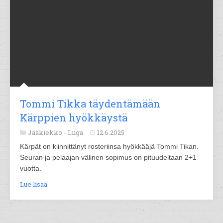
Tommi Tikka täydentämään
Kärppien hyökkäystä
Jääkiekko -
Liiga
12.6.2025
Kärpät on kiinnittänyt rosteriinsa hyökkääjä Tommi Tikan.
Seuran ja pelaajan välinen sopimus on pituudeltaan 2+1
vuotta.
Lue lisää