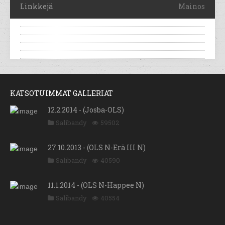
Linkkejä
Mainos
KATSOTUIMMAT GALLERIAT
12.2.2014 - (Josba-OLS)
Salibandy
59502
27.10.2013 - (OLS N-Erä III N)
Salibandy
40590
11.1.2014 - (OLS N-Happee N)
Salibandy
40554