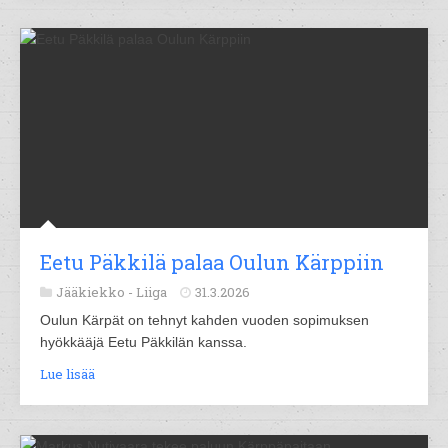
Eetu Päkkilä palaa Oulun Kärppiin
Jääkiekko -
Liiga
31.3.2026
Oulun Kärpät on tehnyt kahden vuoden sopimuksen
hyökkääjä Eetu Päkkilän kanssa.
Lue lisää