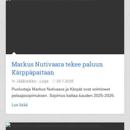
Markus Nutivaara tekee paluun
Kärppäpaitaan
Jääkiekko -
Liiga
29.7.2025
Puolustaja Markus Nutivaara ja Kärpät ovat solmineet
pelaajasopimuksen. Sopimus kattaa kauden 2025-2026.
Lue lisää