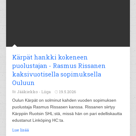
Kärpät hankki kokeneen
puolustajan - Rasmus Rissanen
kaksivuotisella sopimuksella
Ouluun
Jääkiekko -
Liiga
19.5.2026
Oulun Kärpät on solminut kahden vuoden sopimuksen
puolustaja Rasmus Rissasen kanssa. Rissanen siirtyy
Kärppiin Ruotsin SHL:stä, missä hän on pari edelliskautta
edustanut Linköping HC:ta.
Lue lisää