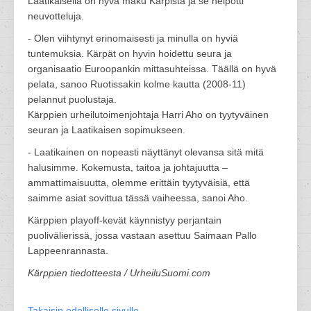
Laatikaisella on hyvä maku Kärpistä ja se helpotti
neuvotteluja.
- Olen viihtynyt erinomaisesti ja minulla on hyviä
tuntemuksia. Kärpät on hyvin hoidettu seura ja
organisaatio Euroopankin mittasuhteissa. Täällä on hyvä
pelata, sanoo Ruotissakin kolme kautta (2008-11)
pelannut puolustaja.
Kärppien urheilutoimenjohtaja Harri Aho on tyytyväinen
seuran ja Laatikaisen sopimukseen.
- Laatikainen on nopeasti näyttänyt olevansa sitä mitä
halusimme. Kokemusta, taitoa ja johtajuutta –
ammattimaisuutta, olemme erittäin tyytyväisiä, että
saimme asiat sovittua tässä vaiheessa, sanoi Aho.
Kärppien playoff-kevät käynnistyy perjantain
puolivälierissä, jossa vastaan asettuu Saimaan Pallo
Lappeenrannasta.
Kärppien tiedotteesta / UrheiluSuomi.com
Takaisin edelliselle sivulle