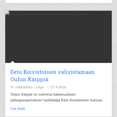
Eetu Koivistoinen vahvistamaan
Oulun Kärppiä
Jääkiekko -
Liiga
27.4.2026
Oulun Kärpät on solminut kaksivuotisen
pelaajasopimuksen hyökkääjä Eetu Koivistoisen kanssa.
Lue lisää