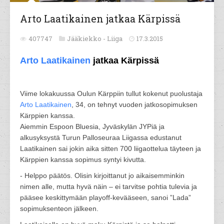
Arto Laatikainen jatkaa Kärpissä
407747
Jääkiekko -
Liiga
17.3.2015
Arto Laatikainen
jatkaa Kärpissä
Viime lokakuussa Oulun Kärppiin tullut kokenut puolustaja
Arto Laatikainen
, 34, on tehnyt vuoden jatkosopimuksen
Kärppien kanssa.
Aiemmin Espoon Bluesia, Jyväskylän JYPiä ja
alkusyksystä Turun Palloseuraa Liigassa edustanut
Laatikainen sai jokin aika sitten 700 liigaottelua täyteen ja
Kärppien kanssa sopimus syntyi kivutta.
- Helppo päätös. Olisin kirjoittanut jo aikaisemminkin
nimen alle, mutta hyvä näin – ei tarvitse pohtia tulevia ja
pääsee keskittymään playoff-kevääseen, sanoi ”Lada”
sopimuksenteon jälkeen.